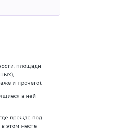
ности, площади
ных),
же и прочего).
ящиеся в ней
 где прежде под
 в этом месте