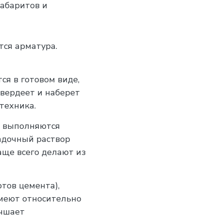
габаритов и
тся арматура.
я в готовом виде,
твердеет и наберет
техника.
ы выполняются
ладочный раствор
аще всего делают из
ртов цемента),
Имеют относительно
учшает