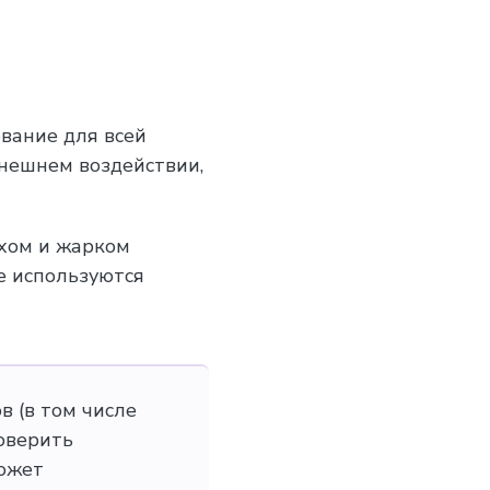
вание для всей
внешнем воздействии,
ухом и жарком
е используются
 (в том числе
оверить
ожет