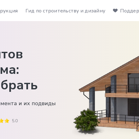
рукция
Гид по строительству и дизайну
Поддер
тов
ма:
ыбрать
мента и их подвиды
5.0