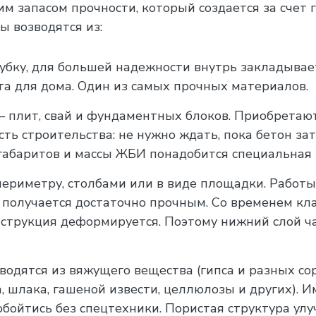
 запасом прочности, который создается за счет 
 возводятся из:
убку, для большей надежности внутрь закладывае
а для дома. Один из самых прочных материалов.
плит, свай и фундаментных блоков. Приобретаютс
ть строительства: не нужно ждать, пока бетон за
 габаритов и массы ЖБИ понадобится специальная 
ериметру, столбами или в виде площадки. Работ
е получается достаточно прочным. Со временем к
онструкция деформируется. Поэтому нижний слой ч
водятся из вяжущего вещества (гипса и разных со
, шлака, гашеной извести, целлюлозы и других). 
обойтись без спецтехники. Пористая структура ул